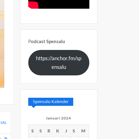
P
odcast Spensalu
https://anchor.fm/sp
ensalu
Spensalu Kalender
Januari 2024
ONAL
S
S
R
K
J
S
M
U