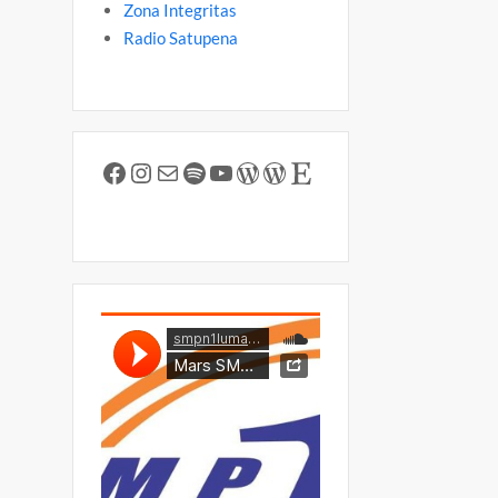
Zona Integritas
Radio Satupena
Facebook
Instagram
Mail
Spotify
YouTube
WordPress
WordPress
Etsy