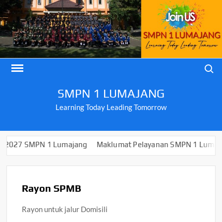
Skip
to
content
Search
SMPN 1 LUMAJANG
Learning Today Leading Tomorrow
 SMPN 1 Lumajang
Maklumat Pelayanan SMPN 1 Lumajang
Rayon SPMB
Rayon untuk jalur Domisili