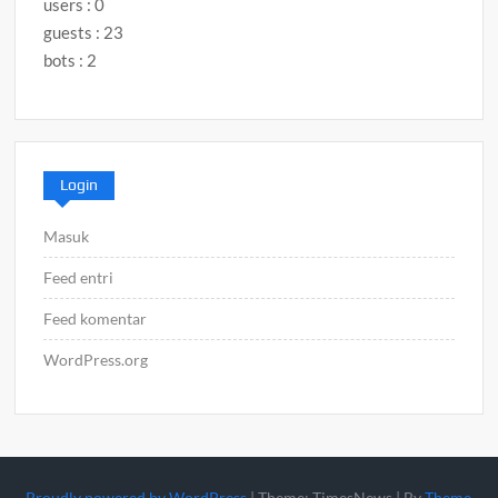
users : 0
guests : 23
bots : 2
Login
Masuk
Feed entri
Feed komentar
WordPress.org
Proudly powered by WordPress
|
Theme: TimesNews
|
By
Theme