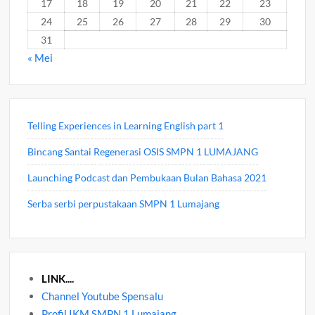
17
18
19
20
21
22
23
24
25
26
27
28
29
30
31
« Mei
Telling Experiences in Learning English part 1
Bincang Santai Regenerasi OSIS SMPN 1 LUMAJANG
Launching Podcast dan Pembukaan Bulan Bahasa 2021
Serba serbi perpustakaan SMPN 1 Lumajang
LINK....
Channel Youtube Spensalu
Profil IKM SMPN 1 Lumajang