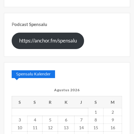
P
odcast Spensalu
https://anchor.fm/spensalu
Spensalu Kalender
Agustus 2026
S
S
R
K
J
S
M
1
2
3
4
5
6
7
8
9
10
11
12
13
14
15
16