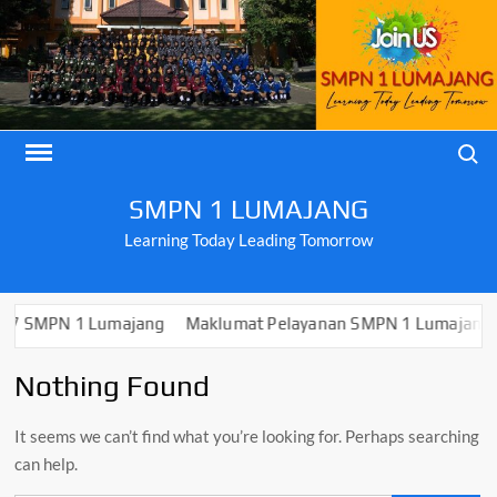
Skip
to
content
Search
SMPN 1 LUMAJANG
Learning Today Leading Tomorrow
PN 1 Lumajang
Maklumat Pelayanan SMPN 1 Lumajang
PEN
Nothing Found
It seems we can’t find what you’re looking for. Perhaps searching
can help.