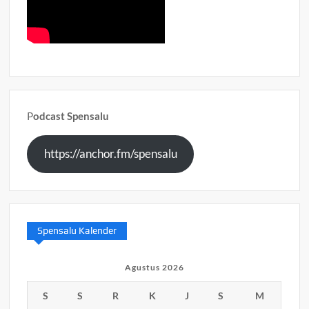
P
odcast Spensalu
https://anchor.fm/spensalu
Spensalu Kalender
Agustus 2026
S
S
R
K
J
S
M