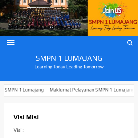
Skip
to
content
Search
SMPN 1 LUMAJANG
Learning Today Leading Tomorrow
1 Lumajang
Maklumat Pelayanan SMPN 1 Lumajang
PENGUM
Visi Misi
Visi :