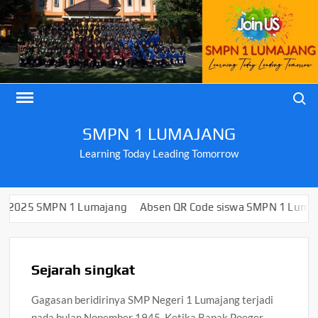
Skip
to
content
Search
SMPN 1 LUMAJANG
Learning Today Leading Tomorrow
PN 1 Lumajang
Absen QR Code siswa SMPN 1 Lumajang
Pan
Sejarah singkat
Gagasan beridirinya SMP Negeri 1 Lumajang terjadi
pada bulan Nopember 1945. Ketika Bapak Poeger