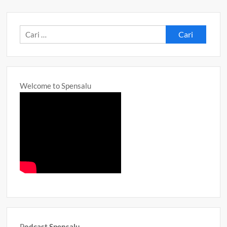
Cari
untuk:
Welcome to Spensalu
P
odcast Spensalu