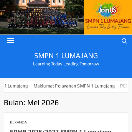
Skip
to
content
Search
SMPN 1 LUMAJANG
Learning Today Leading Tomorrow
majang
Maklumat Pelayanan SMPN 1 Lumajang
PENGUMUMAN
Bulan:
Mei 2026
BERANDA
SPMB 2026/2027 SMPN 1 Lumajang