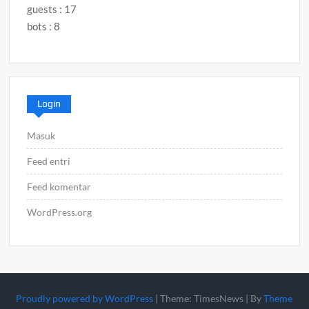
guests : 17
bots : 8
Login
Masuk
Feed entri
Feed komentar
WordPress.org
Proudly powered by WordPress
|
Theme: TimesNews
|
By
Theme