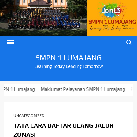
Skip
to
content
Search
SMPN 1 LUMAJANG
Learning Today Leading Tomorrow
umajang
Maklumat Pelayanan SMPN 1 Lumajang
PENGUMUM
UNCATEGORIZED
TATA CARA DAFTAR ULANG JALUR
ZONASI