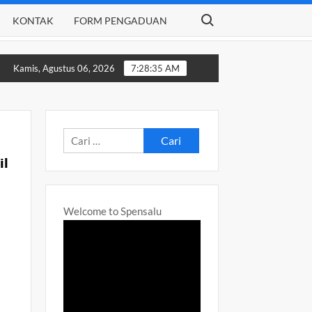
Search for:
KONTAK
FORM PENGADUAN
GTAHUN AJARAN 2024-2025
Daftar Ulang SPMB Tahap 1
SP
Kamis, Agustus 06, 2026
7:28:37 AM
Cari
untuk:
il
Welcome to Spensalu