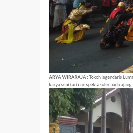
ARYA WIRARAJA
: Tokoh legendaris Lum
karya seni tari nan spektakuler pada ajan