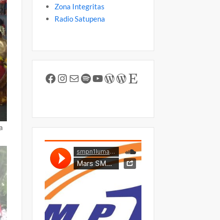
Zona Integritas
Radio Satupena
Facebook
Instagram
Mail
Spotify
YouTube
WordPress
WordPress
Etsy
a