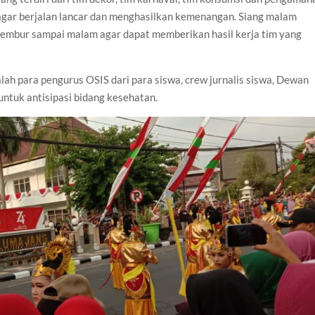
gar berjalan lancar dan menghasilkan kemenangan. Siang malam
 lembur sampai malam agar dapat memberikan hasil kerja tim yang
lah para pengurus OSIS dari para siswa, crew jurnalis siswa, Dewan
ntuk antisipasi bidang kesehatan.