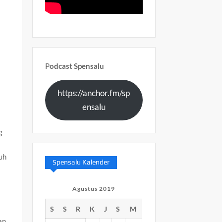
P
odcast Spensalu
https://anchor.fm/sp
ensalu
g
uh
Spensalu Kalender
Agustus 2019
S
S
R
K
J
S
M
an