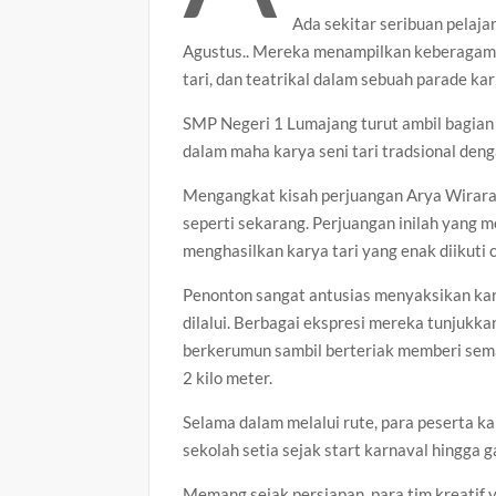
Ada sekitar seribuan pelaj
Agustus.. Mereka menampilkan keberagama
tari, dan teatrikal dalam sebuah parade kar
SMP Negeri 1 Lumajang turut ambil bagian
dalam maha karya seni tari tradsional deng
Mengangkat kisah perjuangan Arya Wiraraja
seperti sekarang. Perjuangan inilah yang 
menghasilkan karya tari yang enak diikuti 
Penonton sangat antusias menyaksikan karn
dilalui. Berbagai ekspresi mereka tunjukk
berkerumun sambil berteriak memberi seman
2 kilo meter.
Selama dalam melalui rute, para peserta k
sekolah setia sejak start karnaval hingga g
Memang sejak persiapan, para tim kreatif y