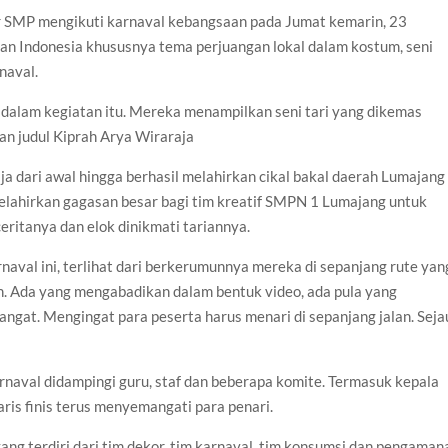
ar SMP mengikuti karnaval kebangsaan pada Jumat kemarin, 23
n Indonesia khususnya tema perjuangan lokal dalam kostum, seni
naval.
 dalam kegiatan itu. Mereka menampilkan seni tari yang dikemas
an judul Kiprah Arya Wiraraja
 dari awal hingga berhasil melahirkan cikal bakal daerah Lumajang
melahirkan gagasan besar bagi tim kreatif SMPN 1 Lumajang untuk
ceritanya dan elok dinikmati tariannya.
aval ini, terlihat dari berkerumunnya mereka di sepanjang rute yan
an. Ada yang mengabadikan dalam bentuk video, ada pula yang
gat. Mengingat para peserta harus menari di sepanjang jalan. Seja
arnaval didampingi guru, staf dan beberapa komite. Termasuk kepala
aris finis terus menyemangati para penari.
ang terdiri dari tim dekor, tim karnaval, tim konsumsi dan pengaman