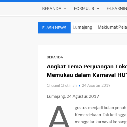
BERANDA
FORMULIR
E-LEARNI
7 SMPN 1 Lumajang
Maklumat Pelayanan SMPN 1 Lumajang
FLASH NEWS
BERANDA
Angkat Tema Perjuangan Toko
Memukau dalam Karnaval HUT
Chusnul Chotimah
24 Agustus 2019
Lumajang, 24 Agustus 2019
A
gustus menjadi bulan penuh
Kemerdekaan. Tak ketingga
menggelar karnaval kebangsa