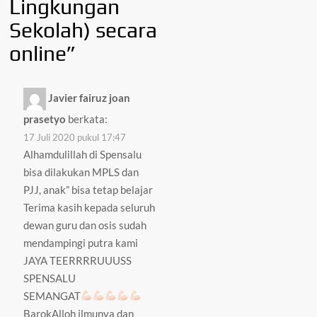
Lingkungan
Sekolah) secara
online
”
Javier fairuz joan
prasetyo
berkata:
17 Juli 2020 pukul 17:47
Alhamdulillah di Spensalu
bisa dilakukan MPLS dan
PJJ, anak” bisa tetap belajar
Terima kasih kepada seluruh
dewan guru dan osis sudah
mendampingi putra kami
JAYA TEERRRRUUUSS
SPENSALU
SEMANGAT
BarokAlloh ilmunya dan