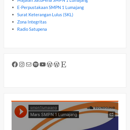
Majalah SatuPena SMPN 1 Lumajang
E-Perpustakaan SMPN 1 Lumajang
Surat Keterangan Lulus (SKL)
Zona Integritas
Radio Satupena
Facebook
Instagram
Mail
Spotify
YouTube
WordPress
WordPress
Etsy