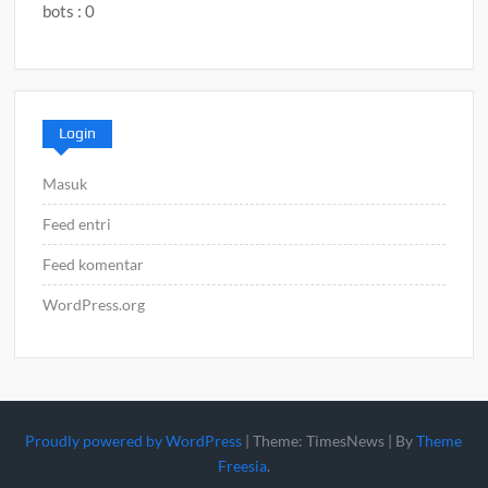
bots : 0
Login
Masuk
Feed entri
Feed komentar
WordPress.org
Proudly powered by WordPress
|
Theme: TimesNews
|
By
Theme
Freesia
.