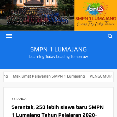
Skip
to
content
Search
SMPN 1 LUMAJANG
Learning Today Leading Tomorrow
layanan SMPN 1 Lumajang
PENGUMUMAN KELULUSAN KELAS I
BERANDA
Serentak, 250 lebih siswa baru SMPN
1 Lumajang Tahun Pelajaran 2020-