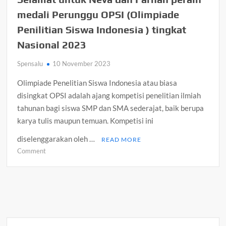
medali Perunggu OPSI (Olimpiade
Penilitian Siswa Indonesia ) tingkat
Nasional 2023
Spensalu
10 November 2023
Olimpiade Penelitian Siswa Indonesia atau biasa
disingkat OPSI adalah ajang kompetisi penelitian ilmiah
tahunan bagi siswa SMP dan SMA sederajat, baik berupa
karya tulis maupun temuan. Kompetisi ini
diselenggarakan oleh …
READ MORE
on
Comment
Selamat
untuk
Neva
dan
Farhan
peraih