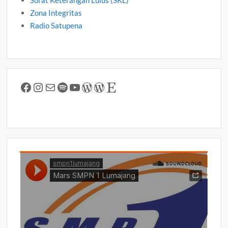
Surat Keterangan Lulus (SKL)
Zona Integritas
Radio Satupena
Facebook
Instagram
Mail
Spotify
YouTube
WordPress
WordPress
Etsy