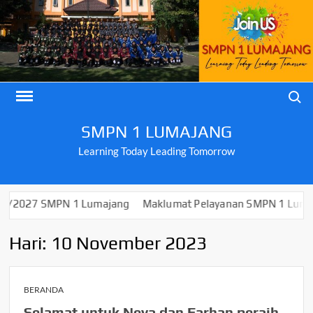
Skip
to
content
Search
SMPN 1 LUMAJANG
Learning Today Leading Tomorrow
7 SMPN 1 Lumajang
Maklumat Pelayanan SMPN 1 Lumajang
Hari:
10 November 2023
BERANDA
Selamat untuk Neva dan Farhan peraih