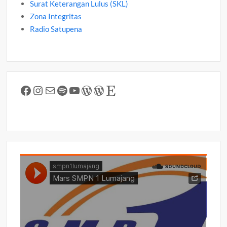
Surat Keterangan Lulus (SKL)
Zona Integritas
Radio Satupena
Facebook
Instagram
Mail
Spotify
YouTube
WordPress
WordPress
Etsy