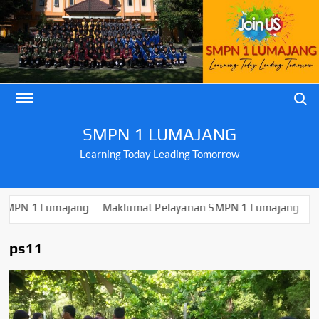
Skip
to
content
Search
SMPN 1 LUMAJANG
Learning Today Leading Tomorrow
Lumajang
Maklumat Pelayanan SMPN 1 Lumajang
PENGUMU
ps11