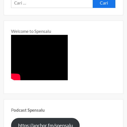
Cari
untuk:
Welcome to Spensalu
P
odcast Spensalu
https://anchor.fm/spensalu