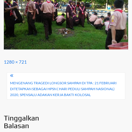
Full
1280 × 721
size
Navigasi
MENGENANG TRAGEDI LONGSOR SAMPAH DI TPA : 21 FEBRUARI
pos
DITETAPKAN SEBAGAI HPSN ( HARI PEDULI SAMPAH NASIONAL)
2020, SPENSALU ADAKAN KERJA BAKTI KOLOSAL
Tinggalkan
Balasan