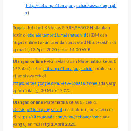
(
http://cbt.smpn1lumajang.sch.id/siswa/login.ph
p
)
Tugas
LK4 dan LK5 kelas 8D,8E,8F,8G,8H silahkan
login di
ebelajar.smpn1lumajang.sch.id
( KBM dan
Tugas online ) akun user dan password NIS, terakhir di
upload tgl 3 April 2020 pukul 14:00 WIB
Ulangan online
PPKn kelas 8 dan Matematika kelas 8
(P. Safak) cek di
cbt.smpn1lumajang.sch.id
untuk akun
ujian siswa cek di
https://sites.google.com/view/cobaae/home
ada yang
ujian mulai tgl 30 Maret 2020.
Ulangan online
Matematika kelas 8F cek di
cbt.smpn1lumajang.sch.id
untuk akun ujian siswa cek
di
https://sites.google.com/view/cobaae/home
ada
yang ujian mulai tgl
1 April 2020.