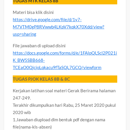
TUGAS MTK KELAS 8B
Materi bisa klik disini
https://drive.google.com/file/d/1y7-
M7VTM0gP8RVwwb4LKpV7kqkX70Xdd/view?
usp=sharing
File jawaban di upload disini
https://docs.google.com/forms/d/e/1FAIpQLScl2P021i
K_BW5SBB668-
TCEaO0QjcjoLqkacu9fTaSQL7GCQ/viewform
TUGAS PJOK KELAS 8B & 8C
Kerjakan latihan soal materi Gerak Berirama halaman
247-249.
Terakhir dikumpulkan hari Rabu, 25 Maret 2020 pukul
2020 wib
1.Jawaban diupload dlm bentuk pdf dengan nama
file(nama-kls-absen)