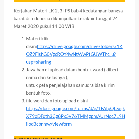
Kerjakan Materi LK 2, 3 IPS bab 4 kedatangan bangsa
barat di Indonesia dikumpulkan terakhir tanggal 24
Maret 2020 pukul 14:00 WIB
Materi klik
disini
https://drive.google.com/drive/folders/1K
OZ9FishG0VgcROY4wNtWwPtGUWThc_u?
usp=sharing
Jawaban di upload dalam bentuk word ( diberi
nama dan kelasnya ),
untuk peta penjelajahan samudra bisa kirim
bentuk foto.
file word dan foto upload disini
https://docs.google.com/forms/d/e/1FAIpQLSejk
X79oDFdth3Cg8Px5v76TMMgpmAUrNoc7L9H
iiod3cbnmw/viewform