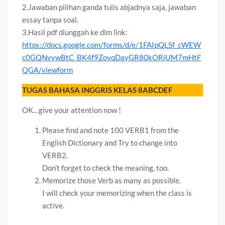
2.Jawaban pilihan ganda tulis abjadnya saja, jawaban
essay tanpa soal.
3.Hasil pdf diunggah ke dlm link:
https://docs.google.com/forms/d/e/1FAIpQLSf_cWEW
c0GQNvywBtC_BK4f9ZovqDayGR80kORjUM7mHtF
QGA/viewform
TUGAS BAHASA INGGRIS KELAS 8ABCDEF
OK…give your attention now !
Please find and note 100 VERB1 from the
English Dictionary and Try to change into
VERB2.
Don’t forget to check the meaning, too.
Memorize those Verb as many as possible.
I will check your memorizing when the class is
active.