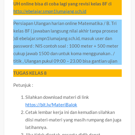
UH online bisa di coba lagi yang revisi kelas 8F
di
http://ebelajar.smpn1lumajang.sch.id
Persiapan Ulangan harian online Matematika / B. Tri
kelas 8F ( jawaban langsung nilai akhir tanpa prosese
)di ebelajar.smpn1lumajang.sch.id, masuk user dan
password : NIS contoh soal : 1000 meter + 500 meter
cukup jawab 1500 dan untuk koma menggunakan . /
titik , Ulangan pukul 09:00 – 23.00 bisa gantian ujian
TUGAS KELAS 8
Petunjuk :
Silahkan download materi di link
https://bit.ly/MateriBalok
Cetak lembar kerja ini dan kemudian silahkan
diisi materi-materi yang masih rumpang dan juga
latihannya.
Jika tidak dicetak, peserta didik dapat