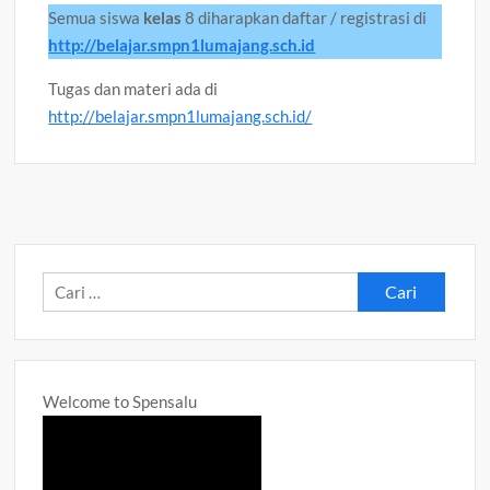
Semua siswa
kelas
8 diharapkan daftar / registrasi di
http://belajar.smpn1lumajang.sch.id
Tugas dan materi ada di
http://belajar.smpn1lumajang.sch.id/
Cari
untuk:
Welcome to Spensalu