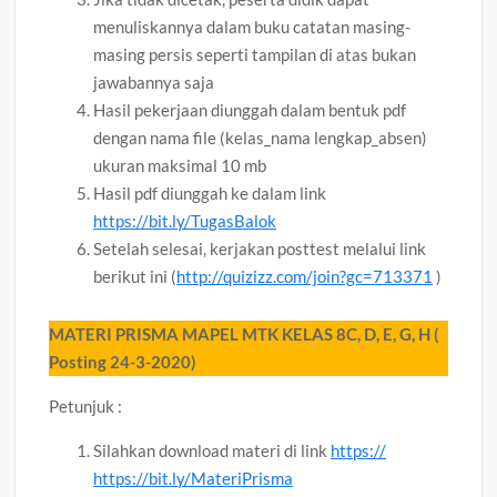
menuliskannya dalam buku catatan masing-
masing persis seperti tampilan di atas bukan
jawabannya saja
Hasil pekerjaan diunggah dalam bentuk pdf
dengan nama file (kelas_nama lengkap_absen)
ukuran maksimal 10 mb
Hasil pdf diunggah ke dalam link
https://bit.ly/TugasBalok
Setelah selesai, kerjakan posttest melalui link
berikut ini (
http://quizizz.com/join?gc=713371
)
MATERI PRISMA MAPEL MTK KELAS 8C, D, E, G, H (
Posting 24-3-2020)
Petunjuk :
Silahkan download materi di link
https://
https://bit.ly/MateriPrisma