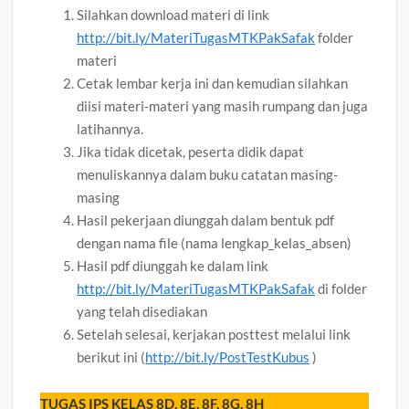
Silahkan download materi di link
http://bit.ly/MateriTugasMTKPakSafak
folder
materi
Cetak lembar kerja ini dan kemudian silahkan
diisi materi-materi yang masih rumpang dan juga
latihannya.
Jika tidak dicetak, peserta didik dapat
menuliskannya dalam buku catatan masing-
masing
Hasil pekerjaan diunggah dalam bentuk pdf
dengan nama file (nama lengkap_kelas_absen)
Hasil pdf diunggah ke dalam link
http://bit.ly/MateriTugasMTKPakSafak
di folder
yang telah disediakan
Setelah selesai, kerjakan posttest melalui link
berikut ini (
http://bit.ly/PostTestKubus
)
TUGAS IPS KELAS 8D, 8E, 8F, 8G, 8H