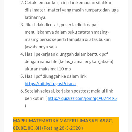
Cetak lembar kerja ini dan kemudian silahkan
diisi materi-materi yang masih rumpang dan juga
latihannya.
Jika tidak dicetak, peserta didik dapat
menuliskannya dalam buku catatan masing-
masing persis seperti tampilan di atas bukan
jawabannya saja
Hasil pekerjaan diunggah dalam bentuk pdf
dengan nama file (kelas_nama lengkap_absen)
ukuran maksimal 10 mb
Hasil pdf diunggah ke dalam link
https://bit.ly/TugasPrisma
Setelah selesai, kerjakan posttest melalui link
berikut ini (
http:// quizizz.com/join?gc=874495
)
MAPEL MATEMATIKA MATERI LIMAS KELAS 8C,
8D, 8E, 8G, 8H
(Posting 28-3-2020 )