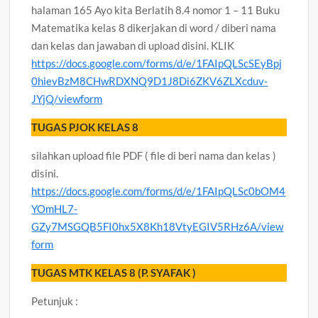
halaman 165 Ayo kita Berlatih 8.4 nomor 1 – 11 Buku
Matematika kelas 8 dikerjakan di word / diberi nama
dan kelas dan jawaban di upload disini. KLIK
https://docs.google.com/forms/d/e/1FAIpQLScSEyBpj
0hievBzM8CHwRDXNQ9D1J8Di6ZKV6ZLXcduv-
JYjQ/viewform
TUGAS PJOK KELAS 8
silahkan upload file PDF ( file di beri nama dan kelas )
disini.
https://docs.google.com/forms/d/e/1FAIpQLSc0bOM4
YOmHL7-
GZy7MSGQB5FI0hx5X8Kh18VtyEGIV5RHz6A/view
form
TUGAS MTK KELAS 8 (P. SYAFAK )
Petunjuk :