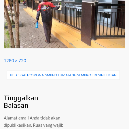
Full
1280 × 720
size
Navigasi
CEGAH CORONA, SMPN 1 LUMAJANG SEMPROT DESINFEKTAN
pos
Tinggalkan
Balasan
Alamat email Anda tidak akan
dipublikasikan.
Ruas yang wajib