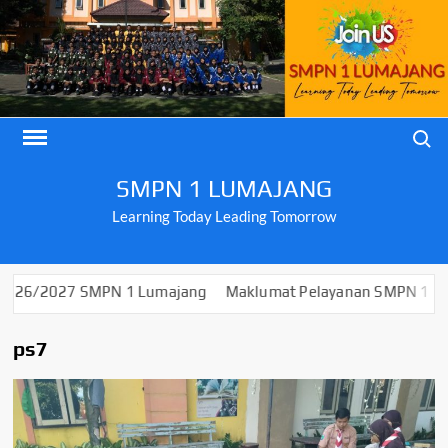
Skip
to
content
Search
SMPN 1 LUMAJANG
Learning Today Leading Tomorrow
27 SMPN 1 Lumajang
Maklumat Pelayanan SMPN 1 Lumajang
ps7