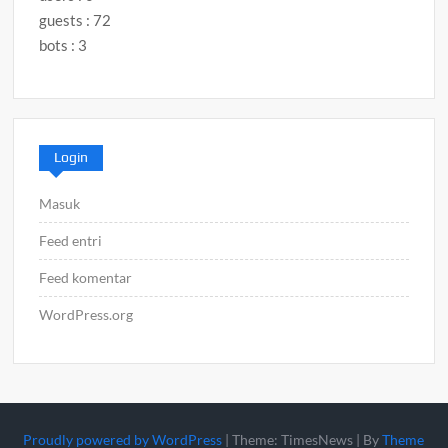
guests : 72
bots : 3
Login
Masuk
Feed entri
Feed komentar
WordPress.org
Proudly powered by WordPress
|
Theme: TimesNews
|
By
Theme