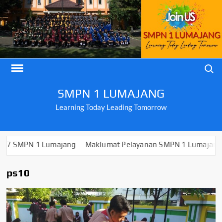
Skip
to
content
Search
SMPN 1 LUMAJANG
Learning Today Leading Tomorrow
 1 Lumajang
Maklumat Pelayanan SMPN 1 Lumajang
PENGU
ps10