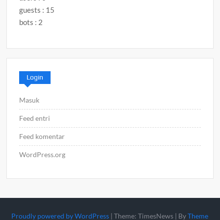
guests : 15
bots : 2
Login
Masuk
Feed entri
Feed komentar
WordPress.org
Proudly powered by WordPress
|
Theme: TimesNews
|
By
Theme