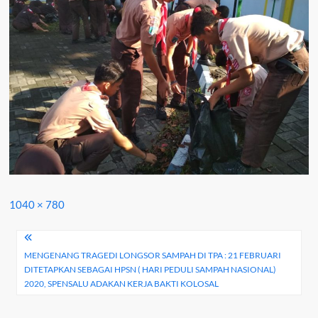
Full
1040 × 780
size
Navigasi
MENGENANG TRAGEDI LONGSOR SAMPAH DI TPA : 21 FEBRUARI
pos
DITETAPKAN SEBAGAI HPSN ( HARI PEDULI SAMPAH NASIONAL)
2020, SPENSALU ADAKAN KERJA BAKTI KOLOSAL