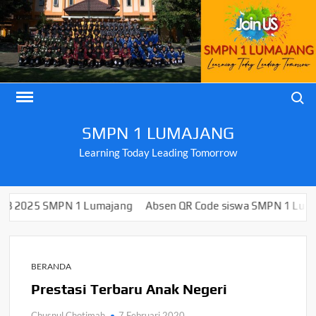
Skip
to
content
Search
SMPN 1 LUMAJANG
Learning Today Leading Tomorrow
PN 1 Lumajang
Absen QR Code siswa SMPN 1 Lumajang
Pa
BERANDA
Prestasi Terbaru Anak Negeri
Chusnul Chotimah
7 Februari 2020