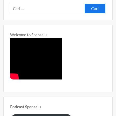
Cari
untuk:
Welcome to Spensalu
P
odcast Spensalu