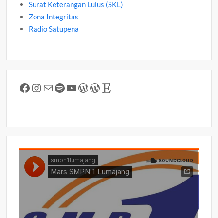
Surat Keterangan Lulus (SKL)
Zona Integritas
Radio Satupena
Facebook
Instagram
Mail
Spotify
YouTube
WordPress
WordPress
Etsy