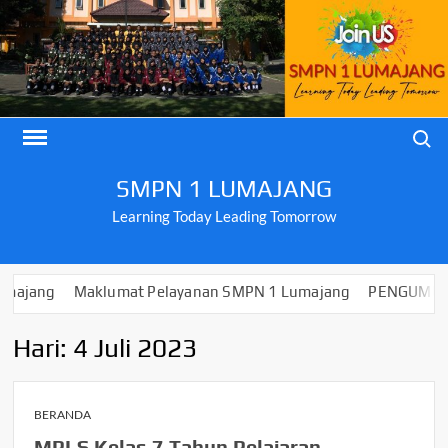
Skip
to
content
Search
SMPN 1 LUMAJANG
Learning Today Leading Tomorrow
ng
Maklumat Pelayanan SMPN 1 Lumajang
PENGUMUMAN KEL
Hari:
4 Juli 2023
BERANDA
MPLS Kelas 7 Tahun Pelajaran