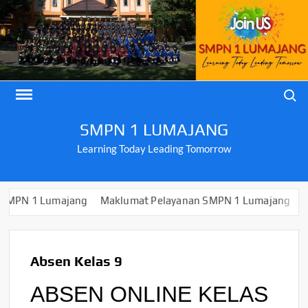
Skip
to
content
Search
SMPN 1 LUMAJANG
Learning Today Leading Tomorrow
 Lumajang
Maklumat Pelayanan SMPN 1 Lumajang
PENGUM
Absen Kelas 9