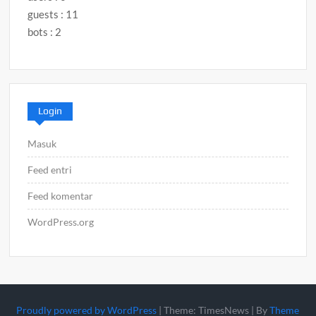
guests : 11
bots : 2
Login
Masuk
Feed entri
Feed komentar
WordPress.org
Proudly powered by WordPress
|
Theme: TimesNews
|
By
Theme