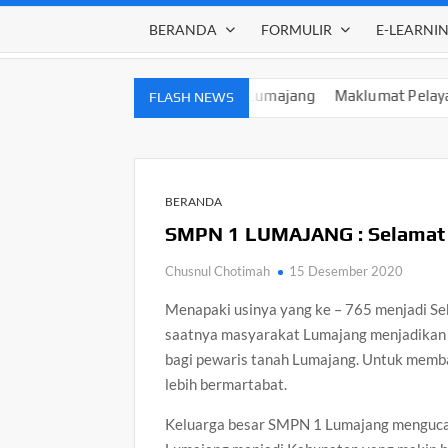
BERANDA
FORMULIR
E-LEARNI
2027 SMPN 1 Lumajang
Maklumat Pelayanan SMPN 1 Lumaja
FLASH NEWS
BERANDA
SMPN 1 LUMAJANG : Selamat 
Chusnul Chotimah
15 Desember 2020
Menapaki usinya yang ke – 765 menjadi Seb
saatnya masyarakat Lumajang menjadikan s
bagi pewaris tanah Lumajang. Untuk memban
lebih bermartabat.
Keluarga besar SMPN 1 Lumajang mengucap