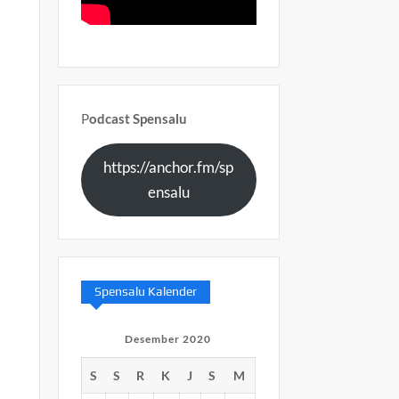
P
odcast Spensalu
https://anchor.fm/sp
ensalu
Spensalu Kalender
Desember 2020
S
S
R
K
J
S
M