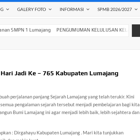
NG
GALERY FOTO
INFORMASI
SPMB 2026/2027
ng
PENGUMUMAN KELULUSAN KELAS IX SMP NEGERI 1 LUMA
Hari Jadi Ke – 765 Kabupaten Lumajang
uah perjalanan panjang Sejarah Lamajang yang telah terukir. Kini
emua pengalaman sejarah tersebut menjadi pembelajaran bagi kita
gun Bumi Lamajang ini agar menjadi lebih baik, lebih sejahtera dan
kan : Dirgahayu Kabupaten Lumajang . Mari kita tunjukkan