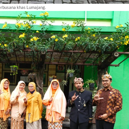
rbusana khas Lumajang.