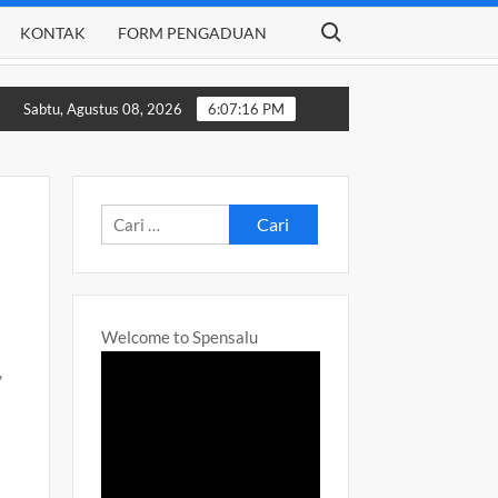
Search for:
KONTAK
FORM PENGADUAN
JANGTAHUN AJARAN 2024-2025
Daftar Ulang SPMB Tahap 1
Sabtu, Agustus 08, 2026
6:07:18 PM
Cari
untuk:
Welcome to Spensalu
,