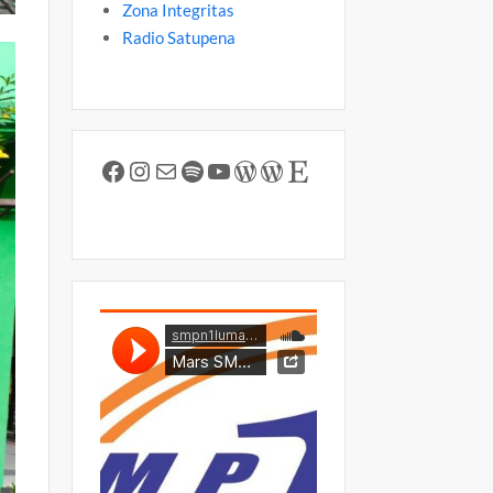
Zona Integritas
Radio Satupena
Facebook
Instagram
Mail
Spotify
YouTube
WordPress
WordPress
Etsy