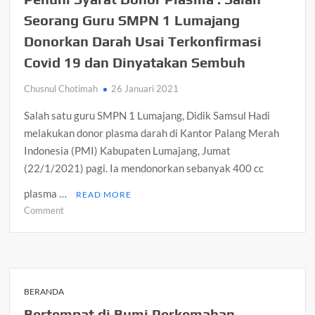
Seorang Guru SMPN 1 Lumajang
Donorkan Darah Usai Terkonfirmasi
Covid 19 dan Dinyatakan Sembuh
Chusnul Chotimah
26 Januari 2021
Salah satu guru SMPN 1 Lumajang, Didik Samsul Hadi
melakukan donor plasma darah di Kantor Palang Merah
Indonesia (PMI) Kabupaten Lumajang, Jumat
(22/1/2021) pagi. Ia mendonorkan sebanyak 400 cc
plasma …
READ MORE
on
Comment
Penuhi
Syarat
Donor
Plasma
:
BERANDA
Salah
Bertempat di Bumi Perkemahan,