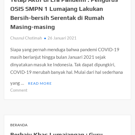
Penggalang
OSIS SMPN 1 Lumajang Lakukan
Pramuka
SMPN
Bersih-bersih Serentak di Rumah
1
Masing-masing
Lumajang
Ikuti
Chusnul Chotimah
26 Januari 2021
Penilaian
Calon
Siapa yang pernah menduga bahwa pandemi COVID-19
Pramuka
masih berlanjut hingga bulan Januari 2021 sejak
Garuda
dinyatakan masuk ke Indonesia. Tak dapat dipungkiri,
2020
COVID-19 merubah banyak hal. Mulai dari hal sederhana
yang …
READ MORE
on
Comment
Tetap
Aktif
di
Era
Pandemi
BERANDA
:
Berbaju Khas Lumajangan : Guru