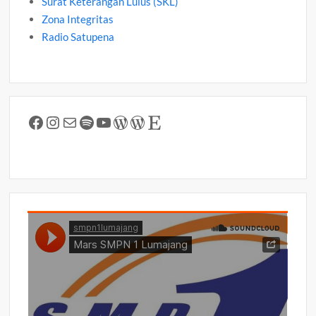
Surat Keterangan Lulus (SKL)
Zona Integritas
Radio Satupena
Facebook
Instagram
Mail
Spotify
YouTube
WordPress
WordPress
Etsy