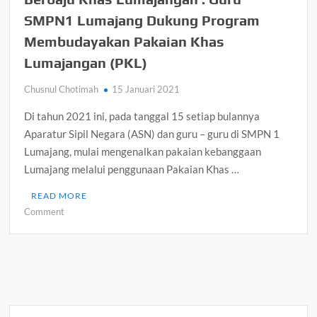
Pengurus
SMPN1 Lumajang Dukung Program
OSIS
SMPN
Membudayakan Pakaian Khas
1
Lumajangan (PKL)
Lumajang
Lakukan
Chusnul Chotimah
15 Januari 2021
Bersih-
bersih
Di tahun 2021 ini, pada tanggal 15 setiap bulannya
Serentak
Aparatur Sipil Negara (ASN) dan guru – guru di SMPN 1
di
Lumajang, mulai mengenalkan pakaian kebanggaan
Rumah
Lumajang melalui penggunaan Pakaian Khas …
Masing-
masing
READ MORE
on
Comment
Berbaju
Khas
Lumajangan
:
Guru
SMPN1