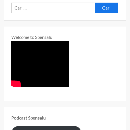
Lumajang
Cari
Dukung
untuk:
Program
Membudayakan
Pakaian
Khas
Welcome to Spensalu
Lumajangan
(PKL)
P
odcast Spensalu