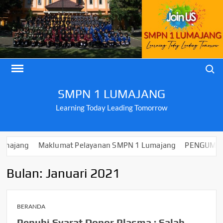
Skip
to
content
Search
SMPN 1 LUMAJANG
Learning Today Leading Tomorrow
g
Maklumat Pelayanan SMPN 1 Lumajang
PENGUMUMAN KELU
Bulan:
Januari 2021
BERANDA
Penuhi Syarat Donor Plasma : Salah