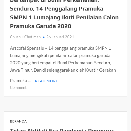
Seorang
Senduro, 14 Penggalang Pramuka
Guru
SMPN
SMPN 1 Lumajang Ikuti Penilaian Calon
1
Pramuka Garuda 2020
Lumajang
Donorkan
Chusnul Chotimah
26 Januari 2021
Darah
Usai
Arscofal Spensalu – 14 penggalang pramuka SMPN 1
Terkonfirmasi
Lumajang mengikuti penilaian calon pramuka garuda
Covid
2020 yang bertempat di Bumi Perkemahan, Senduro,
19
Jawa Timur. Dan di selenggarakan oleh Kwatir Gerakan
dan
Dinyatakan
Pramuka …
READ MORE
Sembuh
on
Comment
Bertempat
di
Bumi
Perkemahan,
Senduro,
BERANDA
14
Tetap Aktif di Era Pandemi : Pengurus