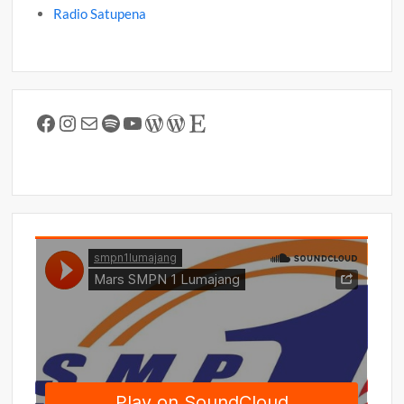
Radio Satupena
Facebook
Instagram
Mail
Spotify
YouTube
WordPress
WordPress
Etsy