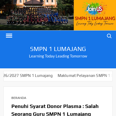
Skip
to
content
Search
SMPN 1 LUMAJANG
Learning Today Leading Tomorrow
7 SMPN 1 Lumajang
Maklumat Pelayanan SMPN 1 Lumajang
BERANDA
Penuhi Syarat Donor Plasma : Salah
Seorang Guru SMPN 1 Lumajang