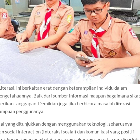
terasi, ini berkaitan erat dengan keterampilan individu dalam
engetahuannya. Baik dari sumber informasi maupun bagaimana sika
erikan tanggapan. Demikian juga jika berbicara masalah
literasi
emampuan penggunanya.
ital yang ditunjukkan dengan menggunakan teknologi, seharusnya
 social interaction (Interaksi sosial) dan komunikasi yang positif
tuk kepentingan pembelajaran, yang sekarang sangat lazim diperluk