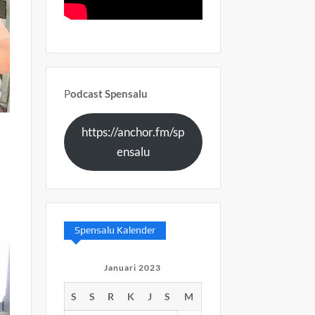
P
odcast Spensalu
https://anchor.fm/sp
ensalu
Spensalu Kalender
Januari 2023
S
S
R
K
J
S
M