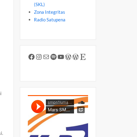
(SKL)
Zona Integritas
a
Radio Satupena
Facebook
Instagram
Mail
Spotify
YouTube
WordPress
WordPress
Etsy
i
i.