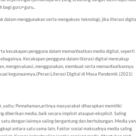
h bagi guru=guru..
k dalam menggunakan serta mengakses teknologi, jika literasi digita
erta kecakapan pengguna dalam memanfaatkan media digital, seperti
n sebagainya. Kecakapan pengguna dalam literasi digital mencakup
n, mengevaluasi, menggunakan, membuat serta memanfaatkannya
sesuai kegunaannya.(Peran Literasi Digital di Masa Pandemik (2021)
sar, yaitu: Pemahaman,artinya masyarakat diharapkan memiliki
iberikan media, baik secara implisit ataupun eksplisit. Saling
 satu dengan lainnya saling bergantung dan berhubungan. Media ya
gkapi antara satu sama lain. Faktor sosial maksudnya media saling
rakat. Karena keberhasilan jangka panjang media ditentukan oleh