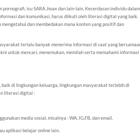
n pornografi, isu SARA ,hoax dan lain-lain. Kecerdasan individu dala
ormasi dan komunikasi, harus diikuti oleh literasi digital yang baik.
pu mengetahui dan membedakan mana konten yang positif dan
asyarakat terlalu banyak menerima informasi di saat yang bersamaa
n, yakni untuk mencari, menemukan, memilah serta memahami informasi
a, baik di lingkungan keluarga, lingkungan masyarakat terlebih di
literasi digital :
unakan media sosial, misalnya : WA, IG,FB, dan email.
 aplikasi belajar online lain.